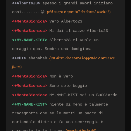
<+Alberto23>
spesso i grandi amori iniziano
(chi cazzo è questo? da dove è uscito?)
così........😂
<+MentaBionica>
Vero Alberto23
<+MentaBionica>
Mi dai il cazzo Alberto23
<+MY-NAME-KIST>
Alberto23 ci vuole un
coraggio qua. Sembra una damigiana
(un altro che stava leggendo e ora esce
<+CDT>
ahahahah
fuori)
<+MentaBionica>
Non è vero
<+MentaBionica>
Sono solo buggie
<+MentaBionica>
MY-NAME-KIST sei un BuGGiardo
<+MY-NAME-KIST>
niente di meno è talmente
tracagnotta che se le metti un pacco di
coriandolo dietro e fa una scorreggia è
(questa è forte 😄)
carnevale tutto l'anno