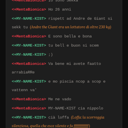
<+MentaBionica>
Io sono Sekka
<+MentaBionica>
Ho 26 anni
<+MY-NAME-KIST>
rispett ad Andre de Giant si
(Andre the Giant era un lottatore di oltre 230 kg)
sekk tu
<+MentaBionica>
E sono bella e bona
<+MY-NAME-KIST>
tu bell e buon si scem
<+MY-NAME-KIST>
;)
<+MentaBionica>
Va bene mi avete faatto
arrabiaRRe
<+MY-NAME-KIST>
e mo piscia ncop a scop e
vattenn va'
<+MentaBionica>
Me ne vado
<+MentaBionica>
MY-NAME-KIST cia nippolo
(Loffa: la scorreggia
<+MY-NAME-KIST>
cià loffa
silenziosa, quella che esce silente e fa fffffffffffff)