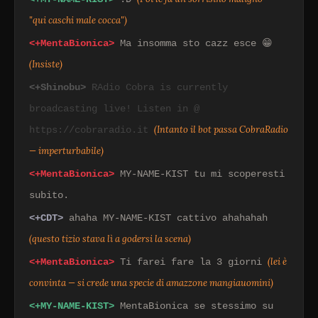
"qui caschi male cocca")
<+MentaBionica>
Ma insomma sto cazz esce 😁
(Insiste)
<+Shinobu>
RAdio Cobra is currently
broadcasting live! Listen in @
(Intanto il bot passa CobraRadio
https://cobraradio.it
— imperturbabile)
<+MentaBionica>
MY-NAME-KIST tu mi scoperesti
subito.
<+CDT>
ahaha MY-NAME-KIST cattivo ahahahah
(questo tizio stava lì a godersi la scena)
(lei è
<+MentaBionica>
Ti farei fare la 3 giorni
convinta — si crede una specie di amazzone mangiauomini)
<+MY-NAME-KIST>
MentaBionica se stessimo su