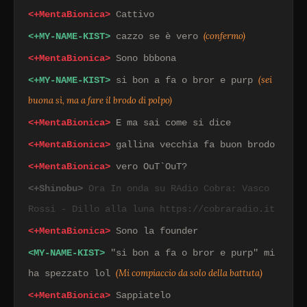
<+MentaBionica>
Cattivo
(confermo)
<+MY-NAME-KIST>
cazzo se è vero
<+MentaBionica>
Sono bbbona
(sei
<+MY-NAME-KIST>
si bon a fa o bror e purp
buona sì, ma a fare il brodo di polpo)
<+MentaBionica>
E ma sai come si dice
<+MentaBionica>
gallina vecchia fa buon brodo
<+MentaBionica>
vero OuT`OuT?
<+Shinobu>
Ora In onda su RAdio Cobra: Vasco
Rossi - Dillo alla luna https://cobraradio.it
<+MentaBionica>
Sono la founder
<MY-NAME-KIST>
"si bon a fa o bror e purp" mi
(Mi compiaccio da solo della battuta)
ha spezzato lol
<+MentaBionica>
Sappiatelo