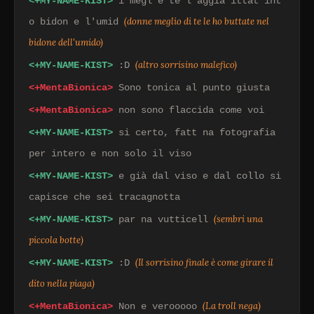
<+MY-NAME-KIST>
i megl e te l'aggià ittat int
(donne meglio di te le ho buttate nel
o bidon e l'umid
bidone dell'umido)
(altro sorrisino malefico)
<+MY-NAME-KIST>
:D
<+MentaBionica>
Sono tonica al punto giusta
<+MentaBionica>
non sono flaccida come voi
<+MY-NAME-KIST>
si certo, fatt na fotografia
per intero e non solo il viso
<+MY-NAME-KIST>
e già dal viso e dal collo si
capisce che sei tracagnotta
(sembri una
<+MY-NAME-KIST>
par na vutticell
piccola botte)
(Il sorrisino finale è come girare il
<+MY-NAME-KIST>
:D
dito nella piaga)
(La troll nega)
<+MentaBionica>
Non e verooooo