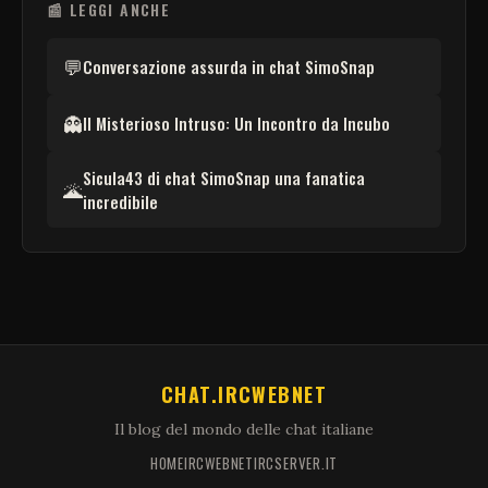
📰 LEGGI ANCHE
💬
Conversazione assurda in chat SimoSnap
👻
Il Misterioso Intruso: Un Incontro da Incubo
Sicula43 di chat SimoSnap una fanatica
🌋
incredibile
CHAT.IRCWEBNET
Il blog del mondo delle chat italiane
HOME
IRCWEBNET
IRCSERVER.IT