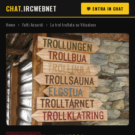
CHAT
.IRCWEBNET
💬 ENTRA IN CHAT
Home
›
Fatti Assurdi
›
La trol trollata su Vitualsex