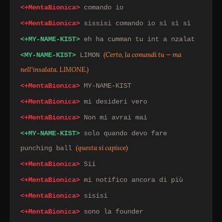
<+MentaBionica>
comando io
<+MentaBionica>
sissisi comando io sì sì sì
<+MY-NAME-KIST>
eh ha cumman tu int a nzalat
(Certo, la comandi tu — ma
<MY-NAME-KIST>
LIMON
nell'insalata. LIMONE.)
<+MentaBionica>
MY-NAME-KIST
<+MentaBionica>
mi desideri vero
<+MentaBionica>
Non mi avrai mai
<+MY-NAME-KIST>
solo quando devo fare
(questa si capisce)
punching ball
<+MentaBionica>
Sii
<+MentaBionica>
mi notifico ancora di più
<+MentaBionica>
sisisi
<+MentaBionica>
sono la founder