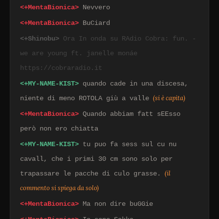
<+MentaBionica>
Nevvero
<+MentaBionica>
BuCiard
<+Shinobu>
Ora In onda su RAdio Cobra: fun. -
we are young ft. janelle monáe
https://cobraradio.it
<+MY-NAME-KIST>
quando cade in una discesa,
(si è capita)
niente di meno ROTOLA giù a valle
<+MentaBionica>
Quando abbiam fatt sEEsso
però non ero chiatta
<+MY-NAME-KIST>
tu puo fa sess sul cu nu
cavall, che i primi 30 cm sono solo per
(il
trapassare le pacche di culo grasse.
commento si spiega da solo)
<+MentaBionica>
Ma non dire buGGie