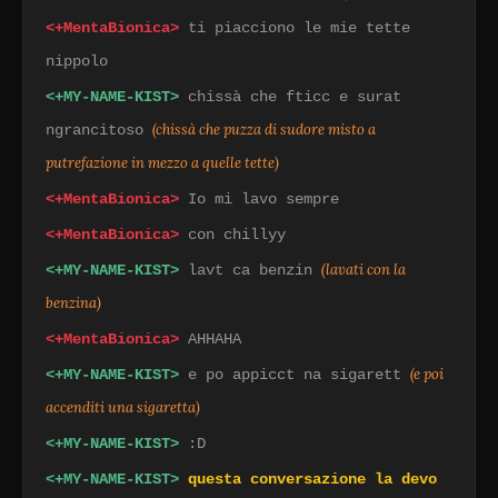
<+MentaBionica>
ti piacciono le mie tette
nippolo
<+MY-NAME-KIST>
chissà che fticc e surat
(chissà che puzza di sudore misto a
ngrancitoso
putrefazione in mezzo a quelle tette)
<+MentaBionica>
Io mi lavo sempre
<+MentaBionica>
con chillyy
(lavati con la
<+MY-NAME-KIST>
lavt ca benzin
benzina)
<+MentaBionica>
AHHAHA
(e poi
<+MY-NAME-KIST>
e po appicct na sigarett
accenditi una sigaretta)
<+MY-NAME-KIST>
:D
<+MY-NAME-KIST>
questa conversazione la devo