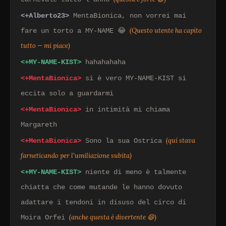
<+Alberto23>
MentaBionica, non vorrei mai
(Questo utente ha capito
fare un torto a MY-NAME 😂
tutto — mi piace)
<+MY-NAME-KIST>
hahahahaha
<+MentaBionica>
si è vero MY-NAME-KIST si
eccita solo a guardarmi
<+MentaBionica>
in intimità mi chiama
Margareth
(qui stava
<+MentaBionica>
Sono la sua Ostrica
farneticando per l'umiliazione subita)
<+MY-NAME-KIST>
niente di meno è talmente
chiatta che come mutande le hanno dovuto
adattare i tendoni in disuso del circo di
(anche questa è divertente 😄)
Moira Orfei