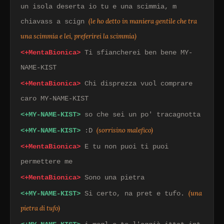
un isola deserta io tu e una scimmia, m
(le ho detto in maniera gentile che tra
chiavass a scign
una scimmia e lei, preferirei la scimmia)
<+MentaBionica>
Ti sfiancherei ben bene MY-
NAME-KIST
<+MentaBionica>
Chi disprezza vuol comprare
caro MY-NAME-KIST
<+MY-NAME-KIST>
so che sei un po' tracagnotta
(sorrisino malefico)
<+MY-NAME-KIST>
:D
<+MentaBionica>
E tu non puoi ti puoi
permettere me
<+MentaBionica>
Sono una pietra
(una
<+MY-NAME-KIST>
Si certo, na pret e tufo.
pietra di tufo)