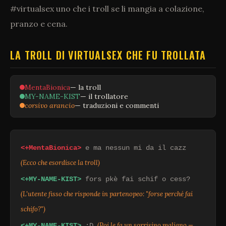
#virtualsex uno che i troll se li mangia a colazione,
pranzo e cena.
LA TROLL DI VIRTUALSEX CHE FU TROLLATA
MentaBionica
— la troll
MY-NAME-KIST
— il trollatore
corsivo arancio
— traduzioni e commenti
<+MentaBionica>
e ma nessun mi da il cazz
(Ecco che esordisce la troll)
<+MY-NAME-KIST>
fors pkè fai schif o cess?
(L'utente fisso che risponde in partenopeo: "forse perché fai
schifo?")
(Poi le fa un sorrisino maligno —
<+MY-NAME-KIST>
:D